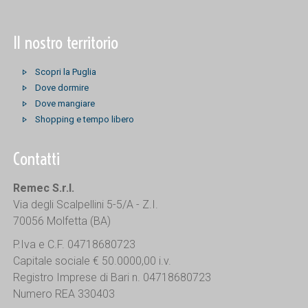
Il nostro territorio
Scopri la Puglia
Dove dormire
Dove mangiare
Shopping e tempo libero
Contatti
Remec S.r.l.
Via degli Scalpellini 5-5/A - Z.I.
70056 Molfetta (BA)
P.Iva e C.F. 04718680723
Capitale sociale € 50.0000,00 i.v.
Registro Imprese di Bari n. 04718680723
Numero REA 330403