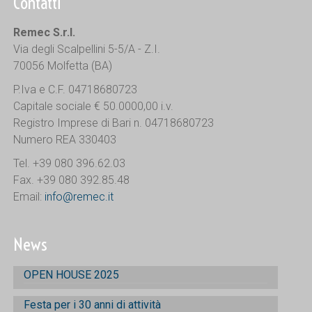
Contatti
Remec S.r.l.
Via degli Scalpellini 5-5/A - Z.I.
70056 Molfetta (BA)
P.Iva e C.F. 04718680723
Capitale sociale € 50.0000,00 i.v.
Registro Imprese di Bari n. 04718680723
Numero REA 330403
Tel. +39 080 396.62.03
Fax. +39 080 392.85.48
Email:
info@remec.it
News
OPEN HOUSE 2025
Festa per i 30 anni di attività