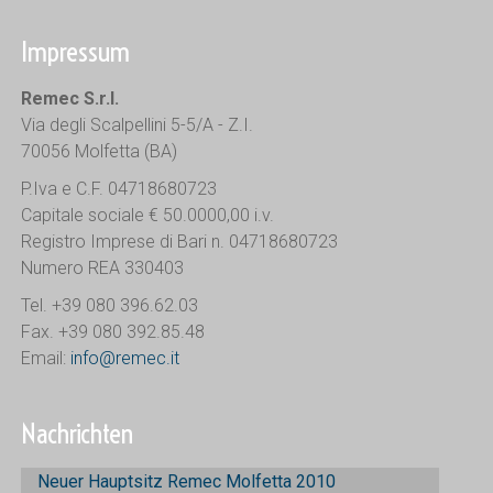
Impressum
Remec S.r.l.
Via degli Scalpellini 5-5/A - Z.I.
70056 Molfetta (BA)
P.Iva e C.F. 04718680723
Capitale sociale € 50.0000,00 i.v.
Registro Imprese di Bari n. 04718680723
Numero REA 330403
Tel. +39 080 396.62.03
Fax. +39 080 392.85.48
Email:
info@remec.it
Nachrichten
Neuer Hauptsitz Remec Molfetta 2010